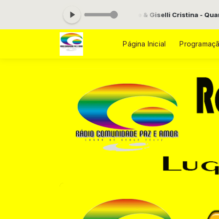
agora: Nicolas Henrique & Giselli Cristina - Quando Todo Mundo 
Página Inicial
Programaç