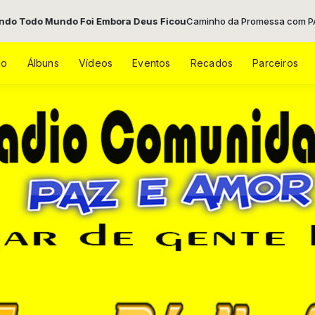
Foi Embora Deus Ficou
Caminho da Promessa com PAULO das 12:00 às 1
ão
Álbuns
Vídeos
Eventos
Recados
Parceiros