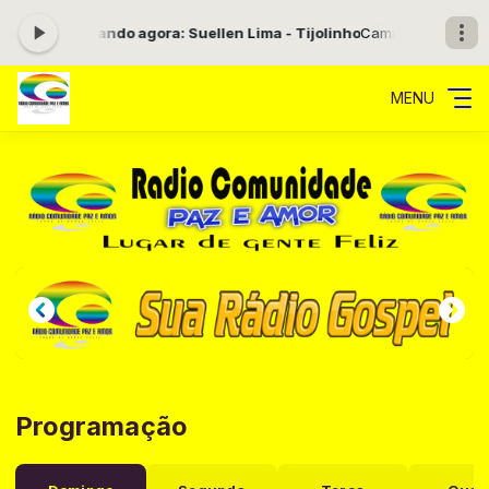
16:00 -
Tocando agora: Suellen Lima - Tijolinho
Caminho da Promessa
MENU
Programação