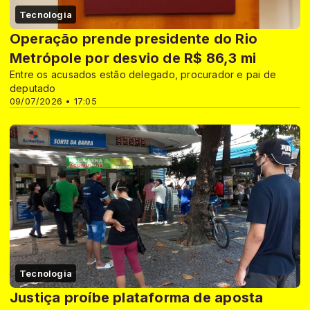
Tecnologia
Operação prende presidente do Rio
Metrópole por desvio de R$ 86,3 mi
Entre os acusados estão delegado, procurador e pai de
deputado
09/07/2026 • 17:05
Tecnologia
Justiça proíbe plataforma de aposta