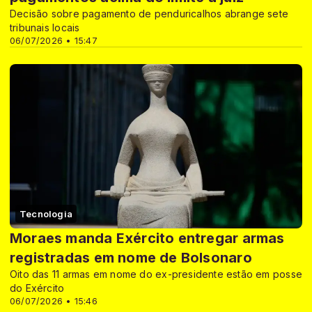
Decisão sobre pagamento de penduricalhos abrange sete
tribunais locais
06/07/2026 • 15:47
Tecnologia
Moraes manda Exército entregar armas
registradas em nome de Bolsonaro
Oito das 11 armas em nome do ex-presidente estão em posse
do Exército
06/07/2026 • 15:46