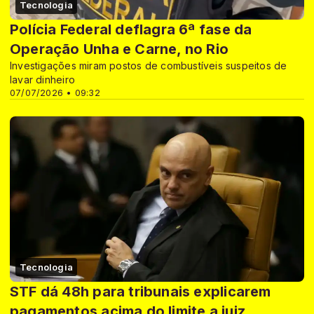
Tecnologia
Polícia Federal deflagra 6ª fase da
Operação Unha e Carne, no Rio
Investigações miram postos de combustíveis suspeitos de
lavar dinheiro
07/07/2026 • 09:32
Tecnologia
STF dá 48h para tribunais explicarem
pagamentos acima do limite a juiz