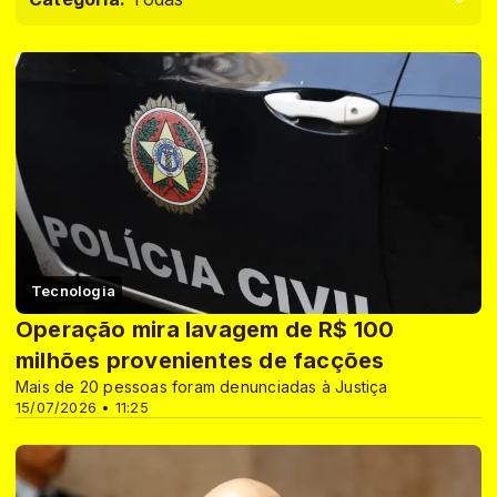
Tecnologia
Operação mira lavagem de R$ 100
milhões provenientes de facções
Mais de 20 pessoas foram denunciadas à Justiça
15/07/2026 • 11:25