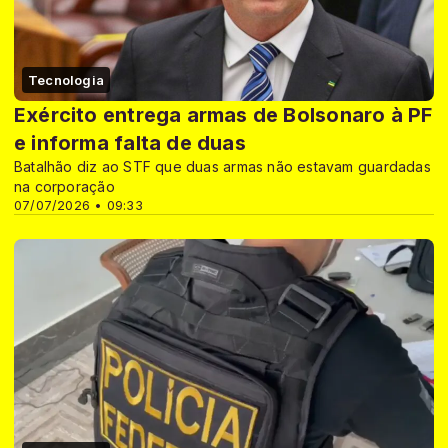
Tecnologia
Exército entrega armas de Bolsonaro à PF
e informa falta de duas
Batalhão diz ao STF que duas armas não estavam guardadas
na corporação
07/07/2026 • 09:33