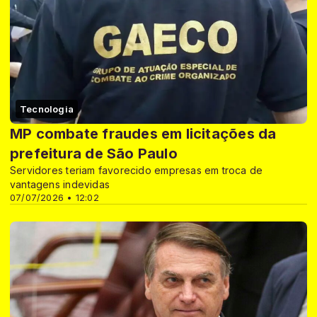
Tecnologia
MP combate fraudes em licitações da
prefeitura de São Paulo
Servidores teriam favorecido empresas em troca de
vantagens indevidas
07/07/2026 • 12:02