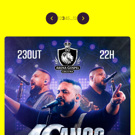
1
2
3
4
5
...
13