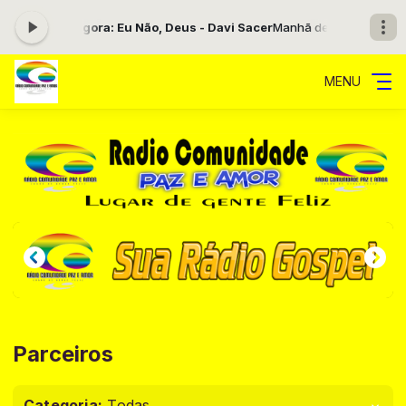
 agora: Eu Não, Deus - Davi Sacer
Manhã de Esperança com PAULO da
MENU
Parceiros
Categoria:
Todas