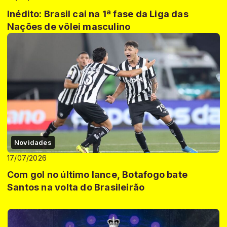
Inédito: Brasil cai na 1ª fase da Liga das
Nações de vôlei masculino
Novidades
17/07/2026
Com gol no último lance, Botafogo bate
Santos na volta do Brasileirão