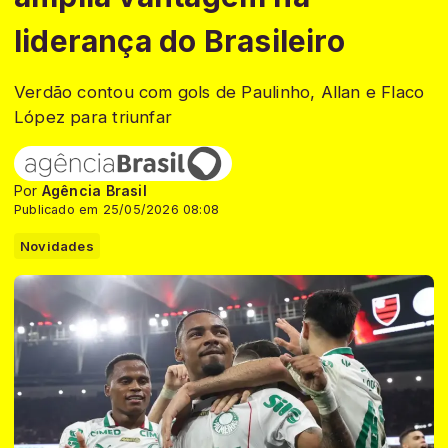
liderança do Brasileiro
Verdão contou com gols de Paulinho, Allan e Flaco
López para triunfar
Por
Agência Brasil
Publicado em 25/05/2026 08:08
Novidades